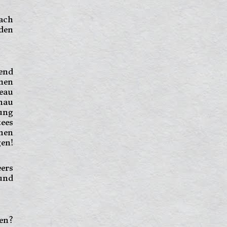
ach
den
end
men
geau
inau
ung
tees
hen
gen!
eers
und
en?