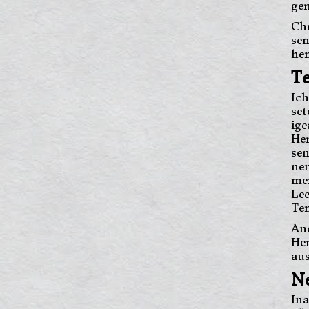
ge
Ch
se
hen
T
Ic
se
ige
Hen
se
nen
me
Lee
Ten
And
He
aus
N
In