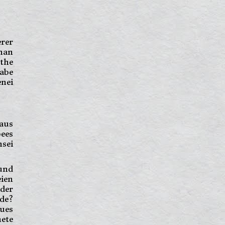
rer
nan
the
eabe
nei
aus
ees
sei
und
eien
ider
de?
ues
nete