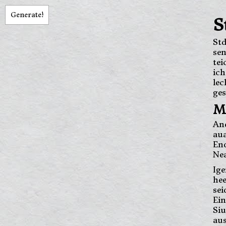
Generate!
S
St
se
te
ich
le
ges
Me
An
au
En
Ne
Ig
hee
sei
Ei
Si
aus